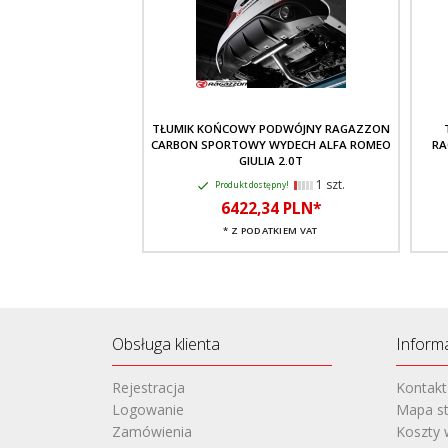
TŁUMIK KOŃCOWY PODWÓJNY RAGAZZON
CARBON SPORTOWY WYDECH ALFA ROMEO
RA
GIULIA 2.0T
1 szt.
Produkt dostępny!
6422,
34
PLN*
* Z PODATKIEM VAT
Obsługa klienta
Inform
Rejestracja
Kontakt
Logowanie
Mapa st
Zamówienia
Koszty 