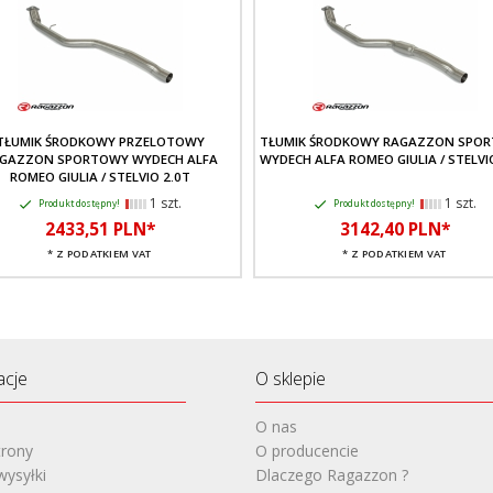
TŁUMIK ŚRODKOWY PRZELOTOWY
TŁUMIK ŚRODKOWY RAGAZZON SPO
GAZZON SPORTOWY WYDECH ALFA
WYDECH ALFA ROMEO GIULIA / STELVI
ROMEO GIULIA / STELVIO 2.0T
1 szt.
1 szt.
Produkt dostępny!
Produkt dostępny!
2433,
51
PLN*
3142,
40
PLN*
* Z PODATKIEM VAT
* Z PODATKIEM VAT
acje
O sklepie
O nas
rony
O producencie
wysyłki
Dlaczego Ragazzon ?