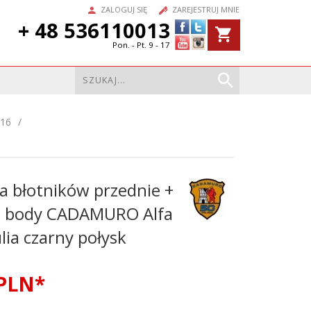
ZALOGUJ SIĘ
ZAREJESTRUJ MNIE
+ 48 536110013
Pon. - Pt. 9 - 17
016
a błotników przednie +
de body CADAMURO Alfa
ia czarny połysk
PLN*