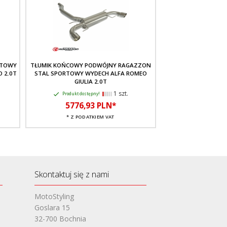
RTOWY
TŁUMIK KOŃCOWY PODWÓJNY RAGAZZON
TŁUMIK KOŃCOWY P
O 2.0T
STAL SPORTOWY WYDECH ALFA ROMEO
SPORTOWY WYDECH 
GIULIA 2.0T
2.
1 szt.
Produkt dostępny!
Produkt dostę
5776,
93
PLN*
4549,
6
* Z PODATKIEM VAT
* Z PODA
Skontaktuj się z nami
MotoStyling
Goslara 15
32-700 Bochnia