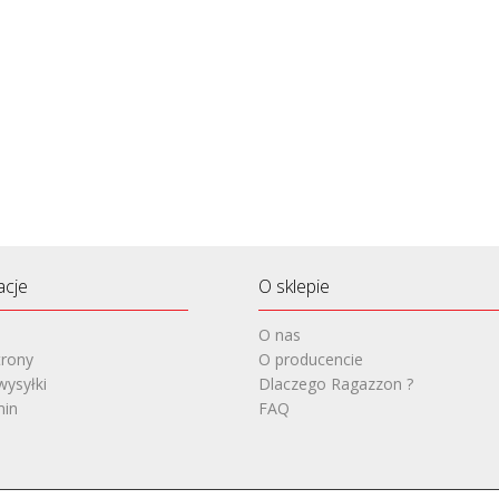
acje
O sklepie
O nas
rony
O producencie
wysyłki
Dlaczego Ragazzon ?
min
FAQ