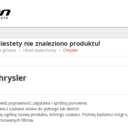
iestety nie znaleziono produktu!
a główna
Układ wydechowy
Chrysler
hrysler
awdź poprawność zapytania i spróbuj ponownie.
anicz szukane słowa do jednego lub dwóch.
aj ogólną nazwę produktu, którego szukasz. Później będziesz mógł og
sowanych filtrów.