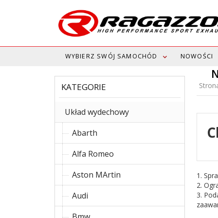
WYBIERZ SWÓJ SAMOCHÓD
NOWOŚCI
N
Stron
KATEGORIE
Układ wydechowy
C
Abarth
Alfa Romeo
Aston MArtin
1. Spr
2. Ogr
Audi
3. Pod
zaawan
Bmw