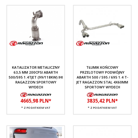
KATALIZATOR METALICZNY
TŁUMIK KOŃCOWY
63,5 MM 200CPSI ABARTH
PRZELOTOWY PODWÓJNY
500/595 1.4TJET (99/118KW) IHI
ABARTH 500 / 595 / 695 1.4 T-
RAGAZZON SPORTOWY
JET RAGAZZON STAL 4X60MM
WYDECH
SPORTOWY WYDECH
4665,
98
PLN*
3835,
42
PLN*
* Z PODATKIEM VAT
* Z PODATKIEM VAT