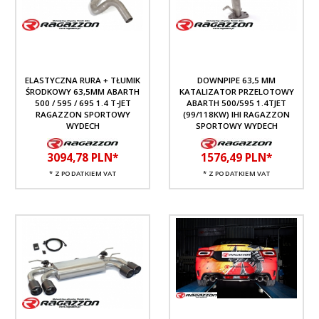
ELASTYCZNA RURA + TŁUMIK
DOWNPIPE 63,5 MM
ŚRODKOWY 63,5MM ABARTH
KATALIZATOR PRZELOTOWY
500 / 595 / 695 1.4 T-JET
ABARTH 500/595 1.4TJET
RAGAZZON SPORTOWY
(99/118KW) IHI RAGAZZON
WYDECH
SPORTOWY WYDECH
3094,
78
PLN*
1576,
49
PLN*
* Z PODATKIEM VAT
* Z PODATKIEM VAT