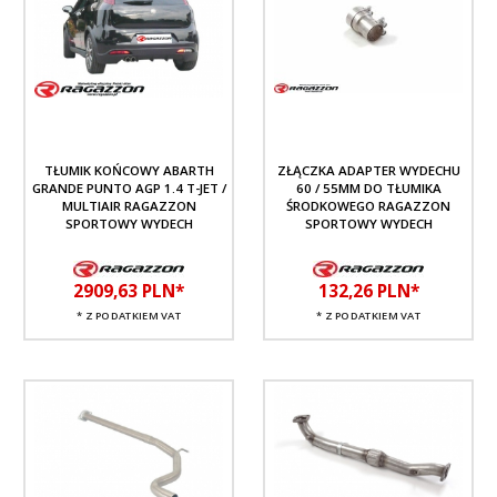
TŁUMIK KOŃCOWY ABARTH
ZŁĄCZKA ADAPTER WYDECHU
GRANDE PUNTO AGP 1.4 T-JET /
60 / 55MM DO TŁUMIKA
MULTIAIR RAGAZZON
ŚRODKOWEGO RAGAZZON
SPORTOWY WYDECH
SPORTOWY WYDECH
2909,
63
PLN*
132,
26
PLN*
* Z PODATKIEM VAT
* Z PODATKIEM VAT