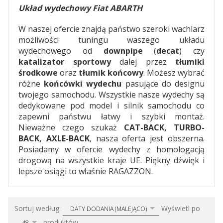
Układ wydechowy Fiat ABARTH
W naszej ofercie znajdą państwo szeroki wachlarz
możliwości tuningu waszego układu
wydechowego od
downpipe
(
decat
) czy
katalizator sportowy
dalej przez
tłumiki
środkowe
oraz
tłumik końcowy
. Możesz wybrać
różne
końcówki wydechu
pasujące do designu
twojego samochodu. Wszystkie nasze wydechy są
dedykowane pod model i silnik samochodu co
zapewni państwu łatwy i szybki montaż.
Nieważne czego szukaż
CAT-BACK, TURBO-
BACK, AXLE-BACK
, nasza oferta jest obszerna.
Posiadamy w ofercie wydechy z homologacją
drogową na wszystkie kraje UE. Piękny dźwięk i
lepsze osiągi to właśnie RAGAZZON.
sort
pop
Sortuj według:
Wyświetl po
DATY DODANIA (MALEJĄCO)
produktów
48