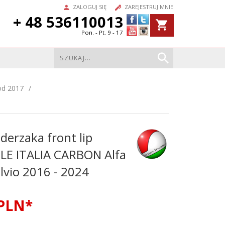
ZALOGUJ SIĘ
ZAREJESTRUJ MNIE
+ 48 536110013
Pon. - Pt. 9 - 17
od 2017
derzaka front lip
TILE ITALIA CARBON Alfa
vio 2016 - 2024
PLN*