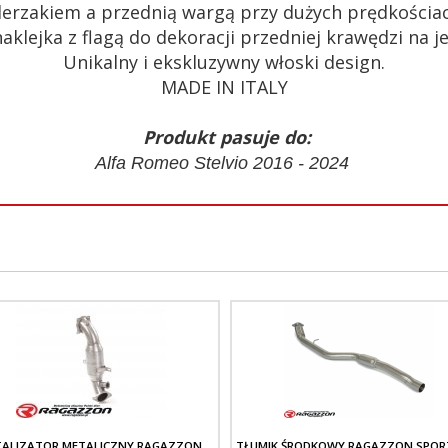
derzakiem a przednią wargą przy dużych prędkościac
klejka z flagą do dekoracji przedniej krawędzi na j
Unikalny i ekskluzywny włoski design.
MADE IN ITALY
Produkt pasuje do:
Alfa Romeo Stelvio 2016 - 2024
TALIZATOR METALICZNY RAGAZZON
TŁUMIK ŚRODKOWY RAGAZZON SPO