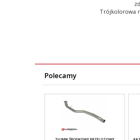
z
Trójkolorowa na
Polecamy
TŁUMIK ŚRODKOWY PRZELOTOWY
KA