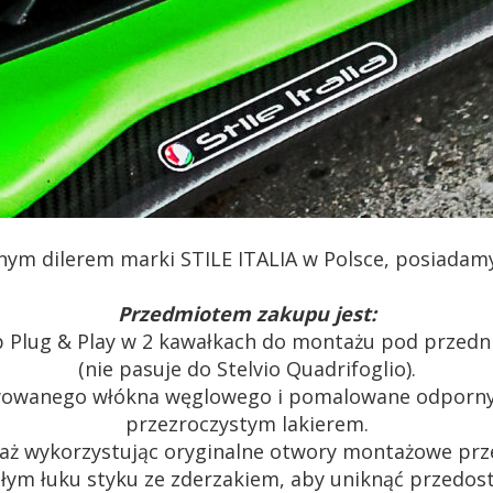
lnym dilerem marki STILE ITALIA w Polsce, posiadamy 
Przedmiotem zakupu jest:
lip Plug & Play w 2 kawałkach do montażu pod przed
(nie pasuje do Stelvio Quadrifoglio).
awowanego włókna węglowego i pomalowane odporny
przezroczystym lakierem.
taż wykorzystując oryginalne otwory montażowe prz
ałym łuku styku ze zderzakiem, aby uniknąć przedos