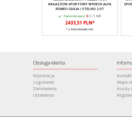
RAGAZZON SPORTOWY WYDECH ALFA
SPOR
ROMEO GIULIA / STELVIO 2.0T
1 szt.
Produkt dostępny!
2433,
51
PLN*
* Z PODATKIEM VAT
Obsługa klienta
Inform
Rejestracja
Kontakt
Logowanie
Mapa st
Zamówienia
Koszty 
Ustawienia
Regula