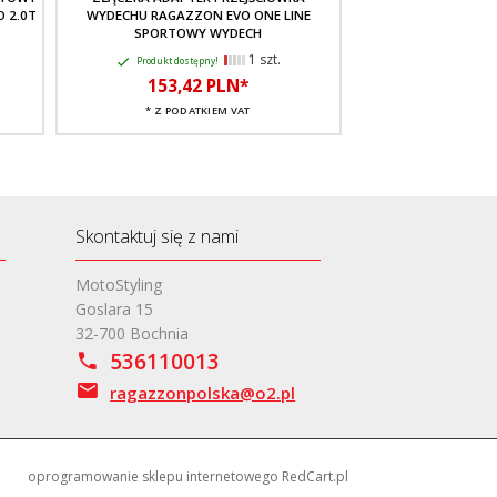
O 2.0T
WYDECHU RAGAZZON EVO ONE LINE
WYDECHU RAGAZZ
SPORTOWY WYDECH
SPORTOW
1 szt.
Produkt dostępny!
Produkt dostę
153,
42
PLN*
153,
4
* Z PODATKIEM VAT
* Z PODA
Skontaktuj się z nami
MotoStyling
Goslara 15
32-700 Bochnia
536110013
ragazzonpolska@o2.pl
oprogramowanie sklepu internetowego
RedCart.pl