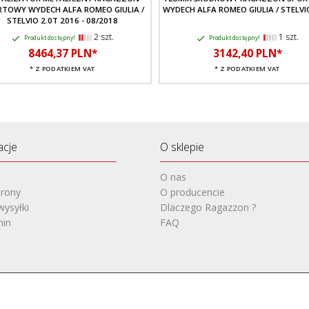
TOWY WYDECH ALFA ROMEO GIULIA /
WYDECH ALFA ROMEO GIULIA / STELVI
STELVIO 2.0T 2016 - 08/2018
2 szt.
1 szt.
Produkt dostępny!
Produkt dostępny!
8464,
37
PLN*
3142,
40
PLN*
* Z PODATKIEM VAT
* Z PODATKIEM VAT
acje
O sklepie
O nas
rony
O producencie
wysyłki
Dlaczego Ragazzon ?
min
FAQ