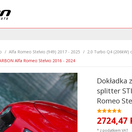
o
Alfa Romeo Stelvio (949) 2017 - 2025
2.0 Turbo Q4 (206kW) 
 CARBON Alfa Romeo Stelvio 2016 - 2024
Dokładka z
splitter S
Romeo Stel
2724,
47
* z podatkiem VAT