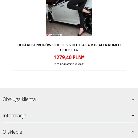
DOKŁADKI PROGÓW SIDE LIPS STILE ITALIA VTR ALFA ROMEO
SP
GIULIETTA
1279,
40
PLN*
* Z PODATKIEM VAT
Obsługa klienta
Informacje
O sklepie