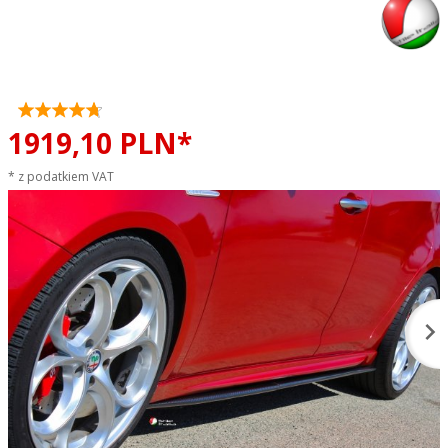
Dokładki progów side lips STILE
ITALIA CARBON Alfa Romeo
Giulietta
1919,
10
PLN*
* z podatkiem VAT