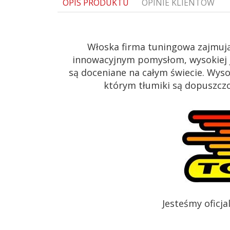
OPIS PRODUKTU
OPINIE KLIENTÓW
Włoska firma tuningowa zajmują
innowacyjnym pomysłom, wysokiej j
są doceniane na całym świecie. Wys
którym tłumiki są dopuszczon
Jesteśmy oficj