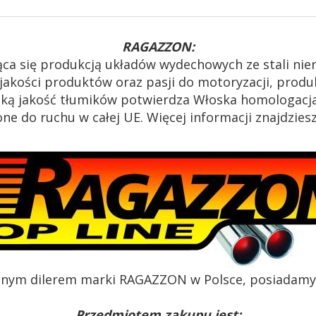
RAGAZZON:
ca się produkcją układów wydechowych ze stali ni
akości produktów oraz pasji do motoryzacji, produk
oką jakość tłumików potwierdza Włoska homologacja
e do ruchu w całej UE. Więcej informacji znajdzies
alnym dilerem marki RAGAZZON w Polsce, posiadamy c
Przedmiotem zakupu jest: