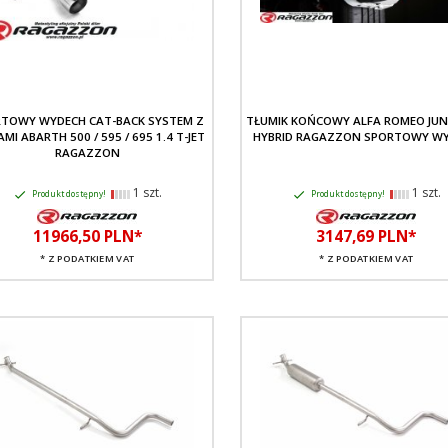
TOWY WYDECH CAT-BACK SYSTEM Z
TŁUMIK KOŃCOWY ALFA ROMEO JUNI
MI ABARTH 500 / 595 / 695 1.4 T-JET
HYBRID RAGAZZON SPORTOWY W
RAGAZZON
1 szt.
1 szt.
Produkt dostępny!
Produkt dostępny!
11966,
50
PLN*
3147,
69
PLN*
* Z PODATKIEM VAT
* Z PODATKIEM VAT