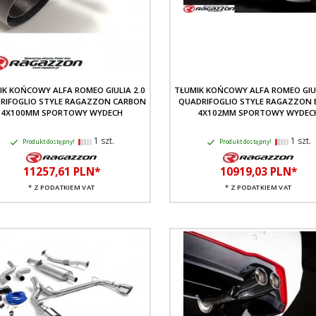
IK KOŃCOWY ALFA ROMEO GIULIA 2.0
TŁUMIK KOŃCOWY ALFA ROMEO GIUL
RIFOGLIO STYLE RAGAZZON CARBON
QUADRIFOGLIO STYLE RAGAZZON 
4X100MM SPORTOWY WYDECH
4X102MM SPORTOWY WYDEC
1 szt.
1 szt.
Produkt dostępny!
Produkt dostępny!
11257,
61
PLN*
10919,
03
PLN*
* Z PODATKIEM VAT
* Z PODATKIEM VAT