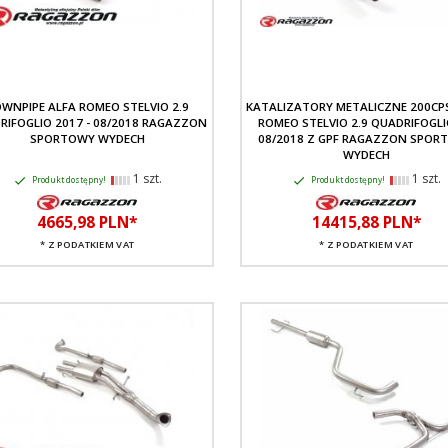
WNPIPE ALFA ROMEO STELVIO 2.9
KATALIZATORY METALICZNE 200CPS
RIFOGLIO 2017 - 08/2018 RAGAZZON
ROMEO STELVIO 2.9 QUADRIFOGL
SPORTOWY WYDECH
08/2018 Z GPF RAGAZZON SPOR
WYDECH
1 szt.
1 szt.
Produkt dostępny!
Produkt dostępny!
4665,
98
PLN*
14415,
88
PLN*
* Z PODATKIEM VAT
* Z PODATKIEM VAT