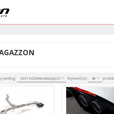
AGAZZON
sort
pop
uj według:
Wyświetl po
produ
DATY DODANIA (MALEJĄCO)
48