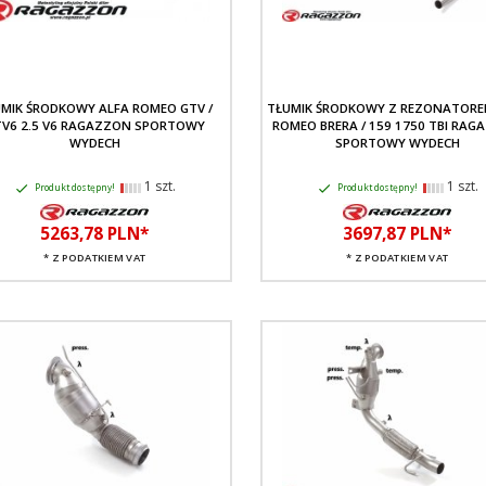
MIK ŚRODKOWY ALFA ROMEO GTV /
TŁUMIK ŚRODKOWY Z REZONATORE
V6 2.5 V6 RAGAZZON SPORTOWY
ROMEO BRERA / 159 1750 TBI RA
WYDECH
SPORTOWY WYDECH
1 szt.
1 szt.
Produkt dostępny!
Produkt dostępny!
5263,
78
PLN*
3697,
87
PLN*
* Z PODATKIEM VAT
* Z PODATKIEM VAT