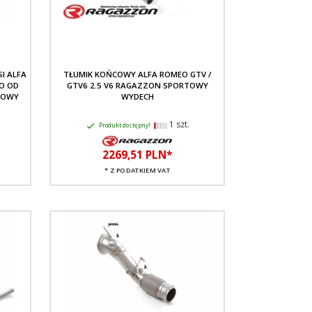
I ALFA
TŁUMIK KOŃCOWY ALFA ROMEO GTV /
IO OD
GTV6 2.5 V6 RAGAZZON SPORTOWY
TOWY
WYDECH
1 szt.
Produkt dostępny!
2269,
51
PLN*
* Z PODATKIEM VAT