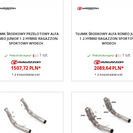
MIK ŚRODKOWY PRZELOTOWY ALFA
TŁUMIK ŚRODKOWY ALFA ROMEO J
MEO JUNIOR 1.2 HYBRID RAGAZZON
1.2 HYBRID RAGAZZON SPORT
SPORTOWY WYDECH
WYDECH
1 szt.
1 szt.
Produkt dostępny!
Produkt dostępny!
1507,
72
PLN*
2089,
64
PLN*
* Z PODATKIEM VAT
* Z PODATKIEM VAT