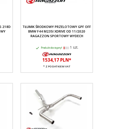
5 218D
TŁUMIK ŚRODKOWY PRZELOTOWY GPF OFF
OWY
BMW F44 M235I XDRIVE OD 11/2020
RAGAZZON SPORTOWY WYDECH
1 szt.
Produkt dostępny!
1534,
17
PLN*
* Z PODATKIEM VAT