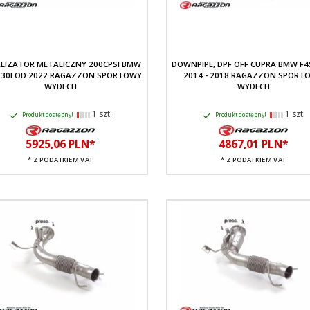
LIZATOR METALICZNY 200CPSI BMW
DOWNPIPE, DPF OFF CUPRA BMW F4
230I OD 2022 RAGAZZON SPORTOWY
2014 - 2018 RAGAZZON SPORT
WYDECH
WYDECH
1 szt.
1 szt.
Produkt dostępny!
Produkt dostępny!
5925,
06
PLN*
4867,
01
PLN*
* Z PODATKIEM VAT
* Z PODATKIEM VAT