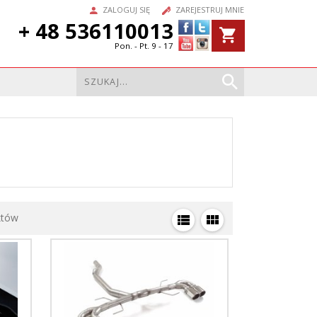
ZALOGUJ SIĘ
ZAREJESTRUJ MNIE
+ 48 536110013
Pon. - Pt. 9 - 17
któw