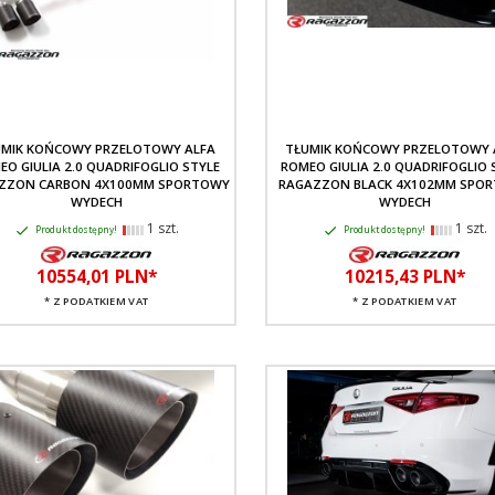
UMIK KOŃCOWY PRZELOTOWY ALFA
TŁUMIK KOŃCOWY PRZELOTOWY 
EO GIULIA 2.0 QUADRIFOGLIO STYLE
ROMEO GIULIA 2.0 QUADRIFOGLIO 
ZZON CARBON 4X100MM SPORTOWY
RAGAZZON BLACK 4X102MM SPO
WYDECH
WYDECH
1 szt.
1 szt.
Produkt dostępny!
Produkt dostępny!
10554,
01
PLN*
10215,
43
PLN*
* Z PODATKIEM VAT
* Z PODATKIEM VAT