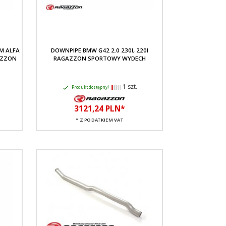
M ALFA
DOWNPIPE BMW G42 2.0 230I, 220I
GAZZON
RAGAZZON SPORTOWY WYDECH
1 szt.
Produkt dostępny!
3121,
24
PLN*
* Z PODATKIEM VAT