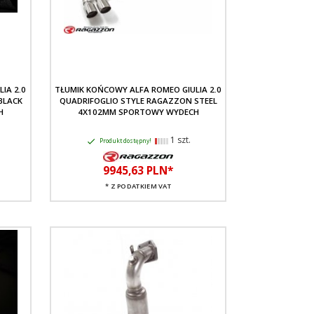
IA 2.0
TŁUMIK KOŃCOWY ALFA ROMEO GIULIA 2.0
BLACK
QUADRIFOGLIO STYLE RAGAZZON STEEL
H
4X102MM SPORTOWY WYDECH
1 szt.
Produkt dostępny!
9945,
63
PLN*
* Z PODATKIEM VAT