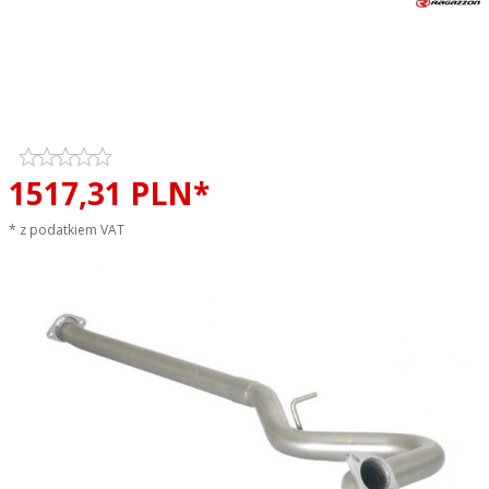
Tłumik środkowy przelotowy
RAGAZZON Subaru BRZ /
Toyota GT86 2.0 sportowy
wydech
1517,
31
PLN*
* z podatkiem VAT