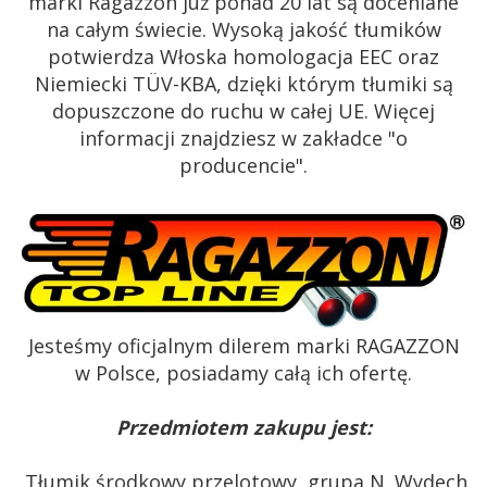
marki Ragazzon już ponad 20 lat są doceniane
na całym świecie. Wysoką jakość tłumików
potwierdza Włoska homologacja EEC oraz
Niemiecki TÜV-KBA, dzięki którym tłumiki są
dopuszczone do ruchu w całej UE. Więcej
informacji znajdziesz w zakładce "o
producencie".
Jesteśmy oficjalnym dilerem marki RAGAZZON
w Polsce, posiadamy całą ich ofertę.
Przedmiotem zakupu jest:
Tłumik środkowy przelotowy, grupa N. Wydech