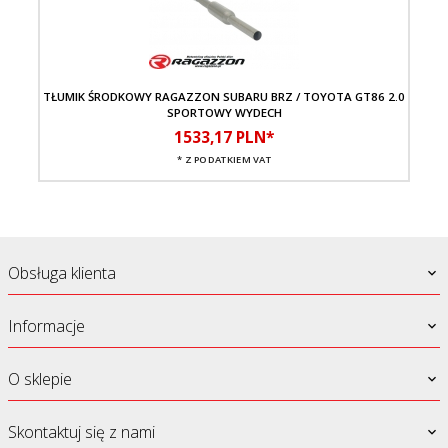
TŁUMIK ŚRODKOWY RAGAZZON SUBARU BRZ / TOYOTA GT86 2.0
TŁU
SPORTOWY WYDECH
1533,
17
PLN*
* Z PODATKIEM VAT
Obsługa klienta
Informacje
O sklepie
Skontaktuj się z nami