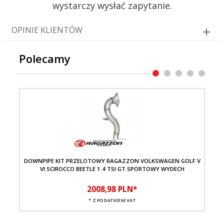
wystarczy wysłać zapytanie.
OPINIE KLIENTÓW
Polecamy
DOWNPIPE KIT PRZELOTOWY RAGAZZON VOLKSWAGEN GOLF V
KA
VI SCIROCCO BEETLE 1.4 TSI GT SPORTOWY WYDECH
RA
2008,
98
PLN*
* Z PODATKIEM VAT