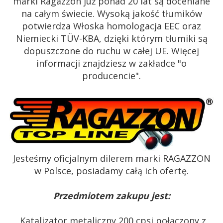
marki Ragazzon już ponad 20 lat są doceniane
na całym świecie. Wysoką jakość tłumików
potwierdza Włoska homologacja EEC oraz
Niemiecki TÜV-KBA, dzięki którym tłumiki są
dopuszczone do ruchu w całej UE. Więcej
informacji znajdziesz w zakładce "o
producencie".
Jesteśmy oficjalnym dilerem marki RAGAZZON
w Polsce, posiadamy całą ich ofertę.
Przedmiotem zakupu jest:
Katalizator metaliczny 200 cpsi połączony z