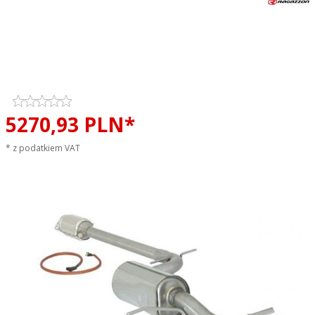
Katalizator metaliczny + tłumik
środkowy RAGAZZON
Volkswagen Golf VI Scirocco
1.4TSI sportowy wydech
5270,
93
PLN*
* z podatkiem VAT