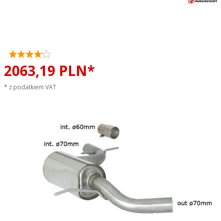
Tłumik środkowy RAGAZZON
Volkswagen Golf VI 2.0 GTI TSI
ø70mm sportowy wydech
2063,
19
PLN*
* z podatkiem VAT