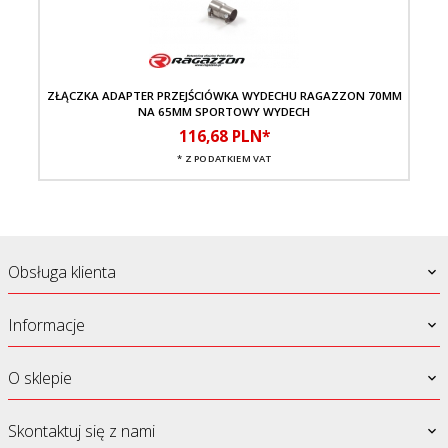
ZŁĄCZKA ADAPTER PRZEJŚCIÓWKA WYDECHU RAGAZZON 70MM
TŁ
NA 65MM SPORTOWY WYDECH
116,
68
PLN*
* Z PODATKIEM VAT
Obsługa klienta
Informacje
O sklepie
Skontaktuj się z nami