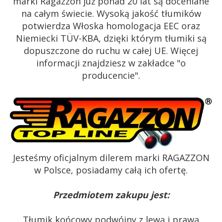
marki Ragazzon już ponad 20 lat są doceniane
na całym świecie. Wysoką jakość tłumików
potwierdza Włoska homologacja EEC oraz
Niemiecki TÜV-KBA, dzięki którym tłumiki są
dopuszczone do ruchu w całej UE. Więcej
informacji znajdziesz w zakładce "o
producencie".
Jesteśmy oficjalnym dilerem marki RAGAZZON
w Polsce, posiadamy całą ich ofertę.
Przedmiotem zakupu jest:
Tłumik końcowy podwójny z lewą i prawą