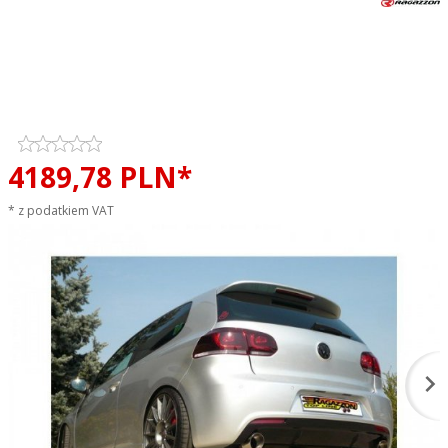
Tłumik końcowy podwójny
RAGAZZON Volkswagen Golf VI
2.0 GTI TSI ø70mm sportowy
wydech
4189,
78
PLN*
* z podatkiem VAT