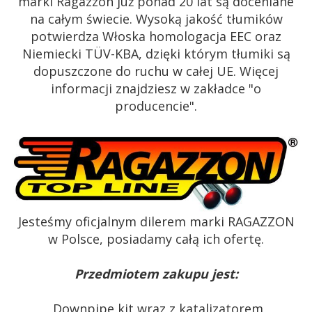
marki Ragazzon już ponad 20 lat są doceniane
na całym świecie. Wysoką jakość tłumików
potwierdza Włoska homologacja EEC oraz
Niemiecki TÜV-KBA, dzięki którym tłumiki są
dopuszczone do ruchu w całej UE. Więcej
informacji znajdziesz w zakładce "o
producencie".
Jesteśmy oficjalnym dilerem marki RAGAZZON
w Polsce, posiadamy całą ich ofertę.
Przedmiotem zakupu jest:
Downpipe kit wraz z katalizatorem