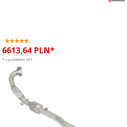
Downpipe + katalizator
metaliczny RAGAZZON
Volkswagen Golf VI 2.0 GTI TSI
ø76mm sportowy wydech
6613,
64
PLN*
* z podatkiem VAT