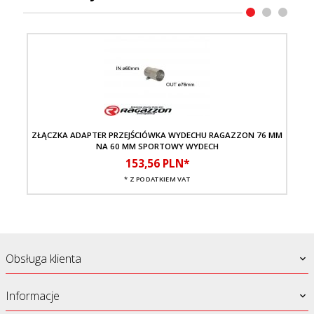
ZŁĄCZKA ADAPTER PRZEJŚCIÓWKA WYDECHU RAGAZZON 76 MM
TŁ
NA 60 MM SPORTOWY WYDECH
153,
56
PLN*
* Z PODATKIEM VAT
Obsługa klienta
Informacje