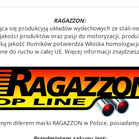
RAGAZZON:
ąca się produkcyją układów wydechowych ze stali n
akości produktów oraz pasji do motoryzacji, produk
oką jakość tłumików potwierdza Włoska homologacja
e do ruchu w całej UE. Więcej informacji znajdzies
alnym dilerem marki RAGAZZON w Polsce, posiadamy c
Przedmiotem zakupu jest: