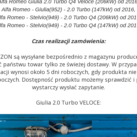
Alfa Romeo Giulia 2.0 Turbo Q4 Veloce (206kW) od 2016
Alfa Romeo - Giulia(952) - 2.0 Turbo (147kW) od 2016,
lfa Romeo - Stelvio(949) - 2.0 Turbo Q4 (206kW) od 201
lfa Romeo - Stelvio(949) - 2.0 Turbo Q4 (147kW) od 201
Czas realizacji zamówienia:
ZON są wysyłane bezpośrednio z magazynu produc
 państwu towar tylko ze świeżej dostawy. W przypa
acji wynosi około 5 dni roboczych, gdy produkta n
 roboczych. Dostępność produktu możemy sprawdzić i
wystarczy wysłać zapytanie.
Giulia 2.0 Turbo VELOCE: