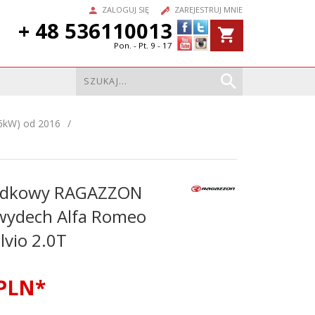
ZALOGUJ SIĘ
ZAREJESTRUJ MNIE
+ 48 536110013
Pon. - Pt. 9 - 17
06kW) od 2016
rodkowy RAGAZZON
wydech Alfa Romeo
elvio 2.0T
PLN*