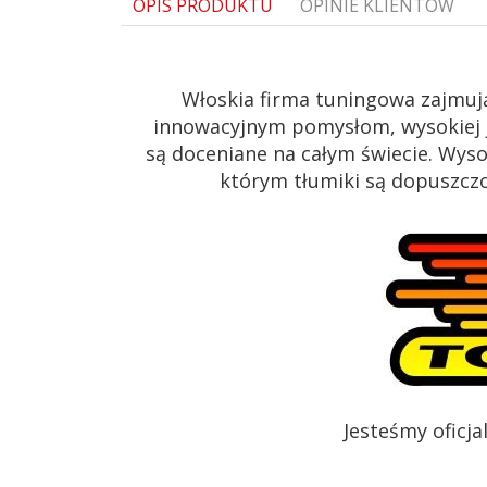
OPIS PRODUKTU
OPINIE KLIENTÓW
Włoskia firma tuningowa zajmuj
innowacyjnym pomysłom, wysokiej j
są doceniane na całym świecie. Wys
którym tłumiki są dopuszczon
Jesteśmy oficj