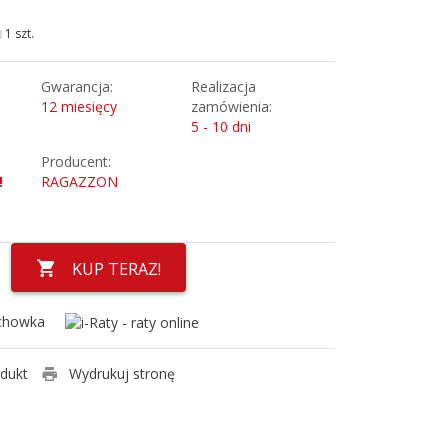
1 szt.
Gwarancja:
Realizacja
12 miesięcy
zamówienia:
5 - 10 dni
Producent:
!
RAGAZZON
KUP TERAZ!
chowka
odukt
Wydrukuj stronę