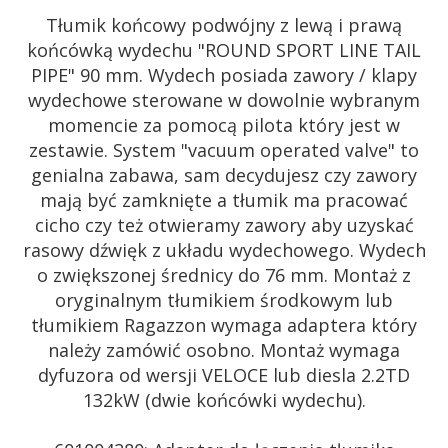
Tłumik końcowy podwójny
z lewą i prawą
końcówką wydechu "ROUND SPORT LINE TAIL
PIPE" 90 mm
.
Wydech posiada zawory / klapy
wydechowe sterowane
w dowolnie wybranym
momencie za pomocą pilota który jest w
zestawie
. System "
vacuum operated valve" to
genialna zabawa, s
am decydujesz czy zawory
mają być zamknięte a tłumik ma pracować
cicho czy też otwieramy zawory aby uzyskać
rasowy dźwięk z układu wydechowego.
Wydech
o zwiększonej średnicy do 76 mm.
Montaż z
oryginalnym tłumikiem środkowym lub
tłumikiem Ragazzon wymaga adaptera który
należy zamówić osobno. Montaż wymaga
dyfuzora od wersji VELOCE lub diesla 2.2TD
132kW (dwie końcówki wydechu).