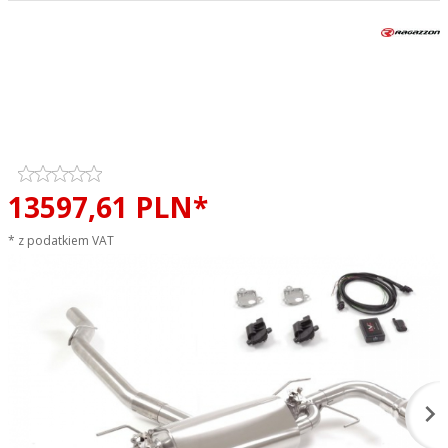
Tłumik końcowy podwójny
przelotowy z klapami
RAGAZZON STAL sportowy
wydech Alfa Romeo Giulia 2.0T
13597,
61
PLN*
* z podatkiem VAT