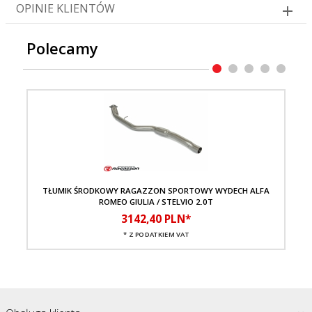
OPINIE KLIENTÓW
Polecamy
TŁUMIK ŚRODKOWY RAGAZZON SPORTOWY WYDECH ALFA
TŁ
ROMEO GIULIA / STELVIO 2.0T
3142,
40
PLN*
* Z PODATKIEM VAT