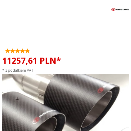
Tłumik końcowy Alfa Romeo
Giulia 2.0 Quadrifoglio style
RAGAZZON CARBON 4x100mm
sportowy wydech
11257,
61
PLN*
* z podatkiem VAT