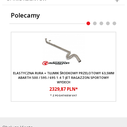
Polecamy
ELASTYCZNA RURA + TŁUMIK ŚRODKOWY PRZELOTOWY 63,5MM
TŁU
ABARTH 500 / 595 / 695 1.4 T-JET RAGAZZON SPORTOWY
WYDECH
2329,
87
PLN*
* Z PODATKIEM VAT