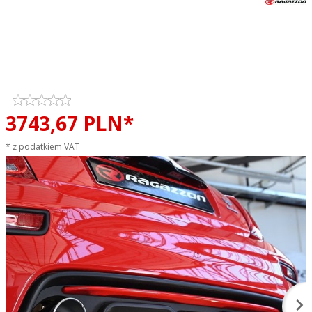
Tłumik końcowy podwójny
Abarth 500 / 595 / 695 1.4 T-JET
RAGAZZON stal 2x102mm
sportowy wydech
3743,
67
PLN*
* z podatkiem VAT