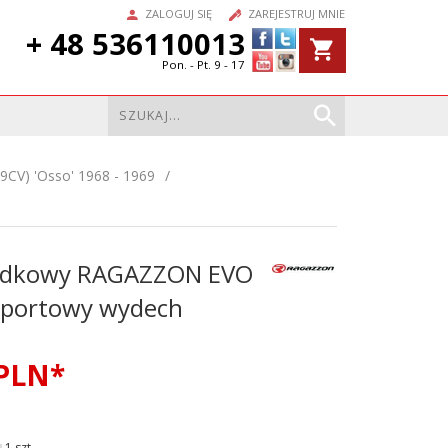
ZALOGUJ SIĘ
ZAREJESTRUJ MNIE
+ 48 536110013
Pon. - Pt. 9 - 17
(89CV) 'Osso' 1968 - 1969
rodkowy RAGAZZON EVO
sportowy wydech
PLN*
1 szt.