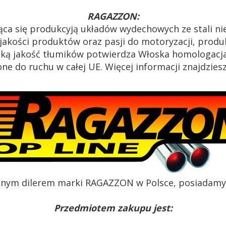
RAGAZZON:
ąca się produkcyją układów wydechowych ze stali n
akości produktów oraz pasji do motoryzacji, produk
oką jakość tłumików potwierdza Włoska homologacja
e do ruchu w całej UE. Więcej informacji znajdzies
alnym dilerem marki RAGAZZON w Polsce, posiadamy c
Przedmiotem zakupu jest: