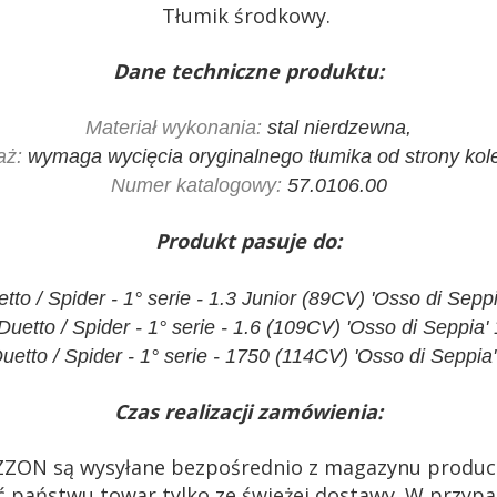
Tłumik środkowy.
Dane techniczne produktu:
Materiał wykonania:
stal nierdzewna,
aż:
wymaga wycięcia oryginalnego tłumika od strony kol
Numer katalogowy:
57.0106.00
Produkt pasuje do:
tto / Spider - 1° serie - 1.3 Junior (89CV) 'Osso di Sepp
uetto / Spider - 1° serie - 1.6 (109CV) 'Osso di Seppia
uetto / Spider - 1° serie - 1750 (114CV) 'Osso di Seppia
Czas realizacji zamówienia:
ZZON są wysyłane bezpośrednio z magazynu produc
 państwu towar tylko ze świeżej dostawy. W przypa