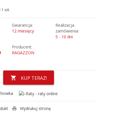
1 szt.
Gwarancja:
Realizacja
12 miesięcy
zamówienia:
5 - 10 dni
Producent:
!
RAGAZZON
KUP TERAZ!
chowka
odukt
Wydrukuj stronę