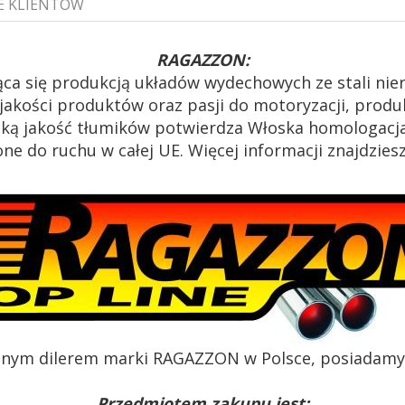
E KLIENTÓW
RAGAZZON:
ca się produkcją układów wydechowych ze stali ni
akości produktów oraz pasji do motoryzacji, produk
oką jakość tłumików potwierdza Włoska homologacja
e do ruchu w całej UE. Więcej informacji znajdzies
alnym dilerem marki RAGAZZON w Polsce, posiadamy c
Przedmiotem zakupu jest: