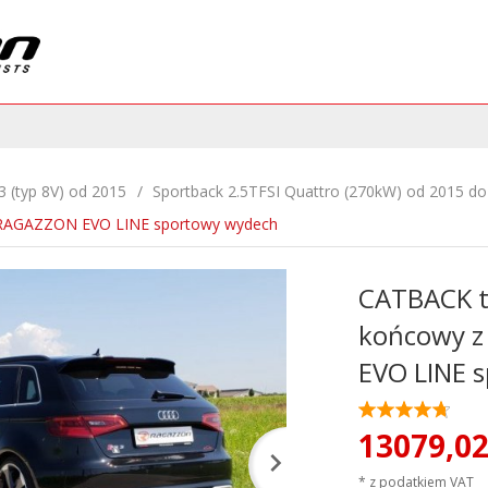
3 (typ 8V) od 2015
Sportback 2.5TFSI Quattro (270kW) od 2015 do
 RAGAZZON EVO LINE sportowy wydech
CATBACK t
końcowy 
EVO LINE 
13079,
0
* z podatkiem VAT