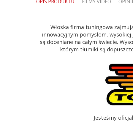
OPIS PRODUKTU
FILMY VIDEO
OPINI
Włoska firma tuningowa zajmują
innowacyjnym pomysłom, wysokiej j
są doceniane na całym świecie. Wys
którym tłumiki są dopuszczon
Jesteśmy oficj