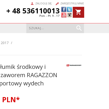
ZALOGUJ SIĘ
ZAREJESTRUJ MNIE
+ 48 536110013
Pon. - Pt. 9 - 17
 2017
łumik środkowy i
z zaworem RAGAZZON
sportowy wydech
2
PLN*