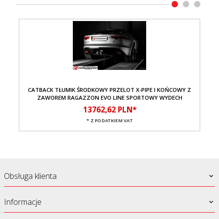
CATBACK TŁUMIK ŚRODKOWY PRZELOT X-PIPE I KOŃCOWY Z
A
ZAWOREM RAGAZZON EVO LINE SPORTOWY WYDECH
13762,
62
PLN*
* Z PODATKIEM VAT
Obsługa klienta
Informacje