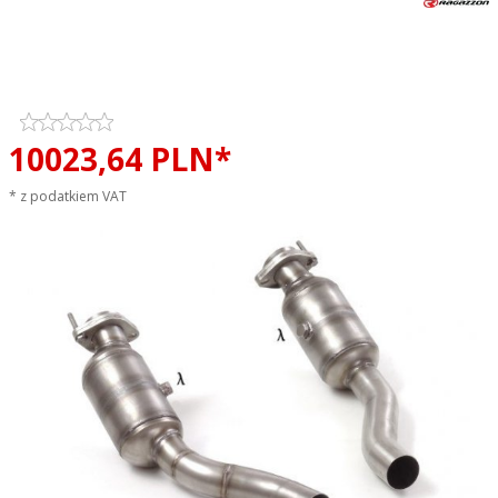
Katalizator metaliczny 200cpsi
RAGAZZON EVO LINE sportowy
wydech
10023,
64
PLN*
* z podatkiem VAT