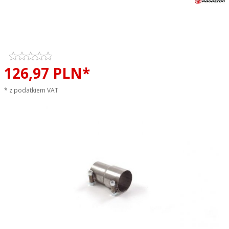
Adapter zwężający wydechu
70/60mm RAGAZZON EVO ONE
LINE sportowy wydech
126,
97
PLN*
* z podatkiem VAT