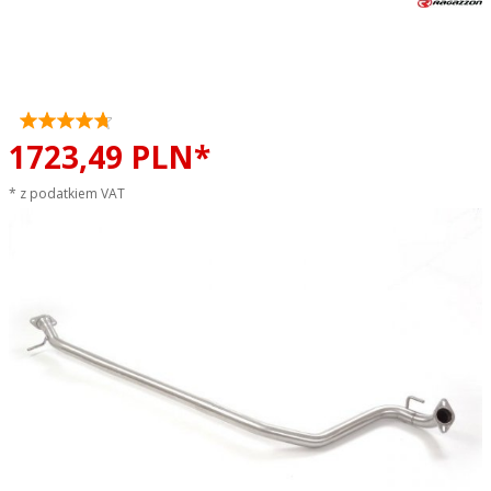
Tłumik środkowy przelotowy
RAGAZZON EVO LINE sportowy
wydech
1723,
49
PLN*
* z podatkiem VAT