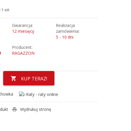
1 szt.
Gwarancja:
Realizacja
12 miesięcy
zamówienia:
5 - 10 dni
Producent:
!
RAGAZZON
KUP TERAZ!
chowka
odukt
Wydrukuj stronę