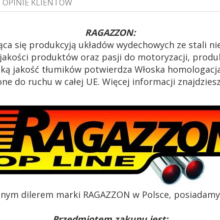
OPINIE KLIENTÓW
RAGAZZON:
i-2
ąca się produkcyją układów wydechowych ze stali n
akości produktów oraz pasji do motoryzacji, produk
oką jakość tłumików potwierdza Włoska homologacja
e do ruchu w całej UE. Więcej informacji znajdzies
alnym dilerem marki RAGAZZON w Polsce, posiadamy c
Przedmiotem zakupu jest: