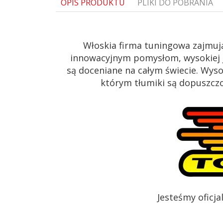
OPIS PRODUKTU
PLIKI DO POBRANIA
1573225233-ragazzon-instrukcja-vw-golf-vi
Włoskia firma tuningowa zajmuj
innowacyjnym pomysłom, wysokiej j
są doceniane na całym świecie. Wys
którym tłumiki są dopuszczon
Jesteśmy oficj