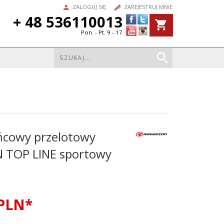
ZALOGUJ SIĘ
ZAREJESTRUJ MNIE
+ 48 536110013
Pon. - Pt. 9 - 17
ńcowy przelotowy
TOP LINE sportowy
PLN*