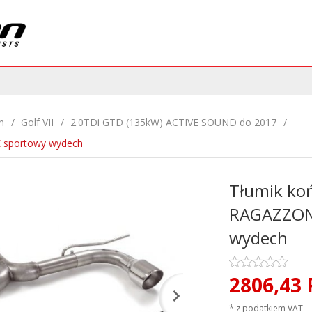
n
Golf VII
2.0TDi GTD (135kW) ACTIVE SOUND do 2017
 sportowy wydech
Tłumik ko
RAGAZZON 
wydech
2806,
43
* z podatkiem VAT