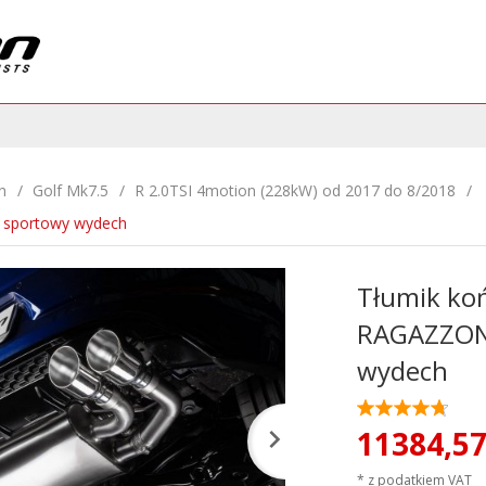
n
Golf Mk7.5
R 2.0TSI 4motion (228kW) od 2017 do 8/2018
 sportowy wydech
Tłumik ko
RAGAZZON 
wydech
11384,
5
* z podatkiem VAT