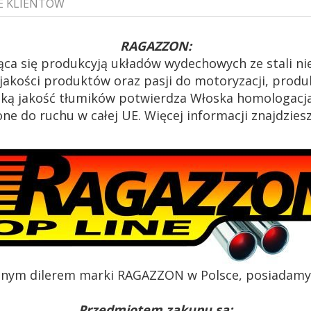
E KLIENTÓW
RAGAZZON:
ąca się produkcyją układów wydechowych ze stali n
akości produktów oraz pasji do motoryzacji, produk
oką jakość tłumików potwierdza Włoska homologacja
e do ruchu w całej UE. Więcej informacji znajdzies
alnym dilerem marki RAGAZZON w Polsce, posiadamy c
Przedmiotem zakupu są: