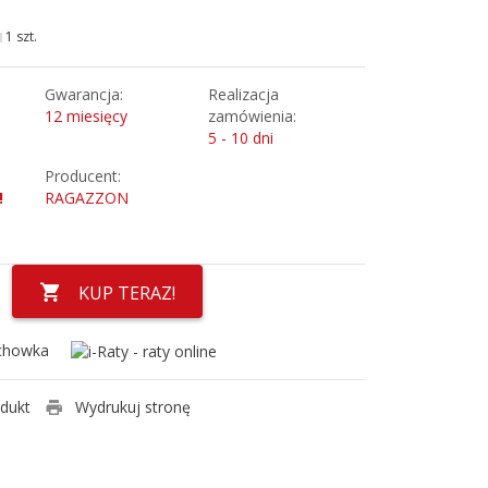
1 szt.
Gwarancja:
Realizacja
12 miesięcy
zamówienia:
5 - 10 dni
Producent:
!
RAGAZZON
KUP TERAZ!
chowka
odukt
Wydrukuj stronę