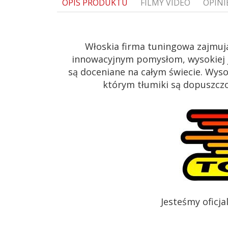
OPIS PRODUKTU
FILMY VIDEO
OPINI
Włoskia firma tuningowa zajmuj
innowacyjnym pomysłom, wysokiej j
są doceniane na całym świecie. Wys
którym tłumiki są dopuszczon
Jesteśmy oficj