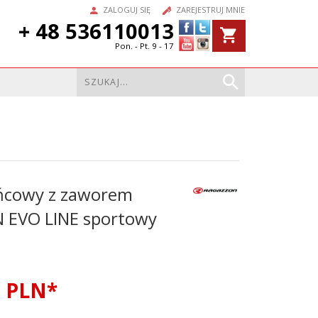
ZALOGUJ SIĘ
ZAREJESTRUJ MNIE
+ 48 536110013
Pon. - Pt. 9 - 17
ńcowy z zaworem
EVO LINE sportowy
7
PLN*