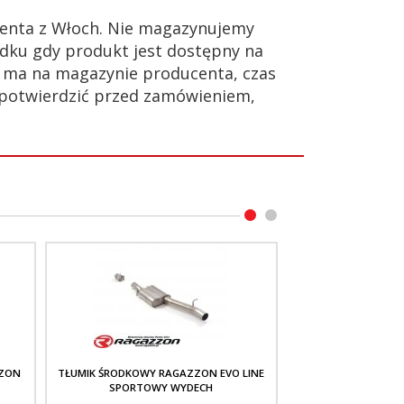
enta z Włoch. Nie magazynujemy
dku gdy produkt jest dostępny na
ie ma na magazynie producenta, czas
 potwierdzić przed zamówieniem,
ZZON
TŁUMIK ŚRODKOWY RAGAZZON EVO LINE
TŁUMIK ŚRODKO
SPORTOWY WYDECH
RAGAZZON EVO LIN