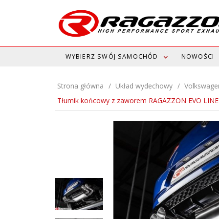
WYBIERZ SWÓJ SAMOCHÓD
NOWOŚCI
Strona główna
Układ wydechowy
Volkswage
Tłumik końcowy z zaworem RAGAZZON EVO LINE