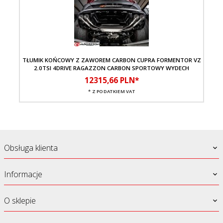
TŁUMIK KOŃCOWY Z ZAWOREM CARBON CUPRA FORMENTOR VZ
TŁ
2.0TSI 4DRIVE RAGAZZON CARBON SPORTOWY WYDECH
12315,
66
PLN*
* Z PODATKIEM VAT
Obsługa klienta
Informacje
O sklepie