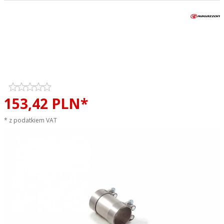
Adapter do montażu z
tłumikiem środkowym Cupra
Formentor 2.0TSI 4Drive
RAGAZZON sportowy wydech
153,
42
PLN*
* z podatkiem VAT