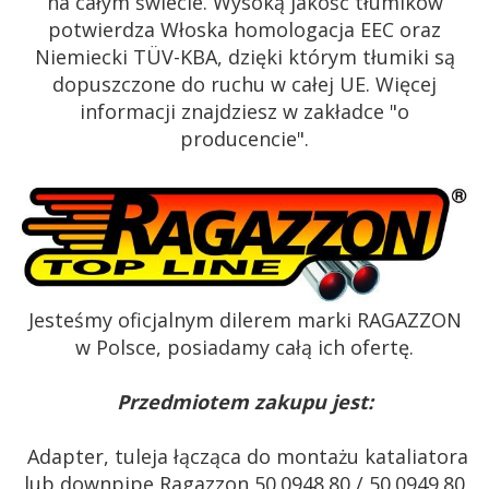
na całym świecie. Wysoką jakość tłumików
potwierdza Włoska homologacja EEC oraz
Niemiecki TÜV-KBA, dzięki którym tłumiki są
dopuszczone do ruchu w całej UE. Więcej
informacji znajdziesz w zakładce "o
producencie".
Jesteśmy oficjalnym dilerem marki RAGAZZON
w Polsce, posiadamy całą ich ofertę.
Przedmiotem zakupu jest:
Adapter, tuleja łącząca do montażu kataliatora
lub downpipe Ragazzon 50.0948.80 / 50.0949.80