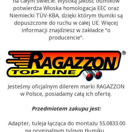
na całym świecie. Wysoką jakość tłumików
potwierdza Włoska homologacja EEC oraz
Niemiecki TÜV-KBA, dzięki którym tłumiki są
dopuszczone do ruchu w całej UE. Więcej
informacji znajdziesz w zakładce "o
producencie".
Jesteśmy oficjalnym dilerem marki RAGAZZON
w Polsce, posiadamy całą ich ofertę.
Przedmiotem zakupu jest:
Adapter, tuleja łącząca do montażu 55.0833.00
na oryginalnym tylnym tłumiku.