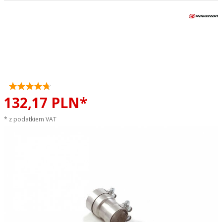
Adapter do montażu tłumika
środkowego Alfa Romeo Tonale
1.5T MheV RAGAZZON
sportowy wydech
132,
17
PLN*
* z podatkiem VAT