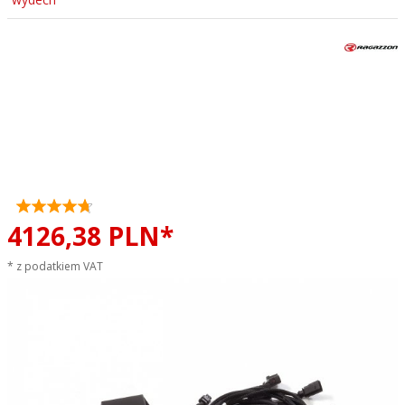
Emulator downpipe i filtra GPF
bez zmiany ECU Cupra
Formentor VZ5 2.5TSI 4Drive
RAGAZZON CARBON sportowy
wydech
4126,
38
PLN*
* z podatkiem VAT