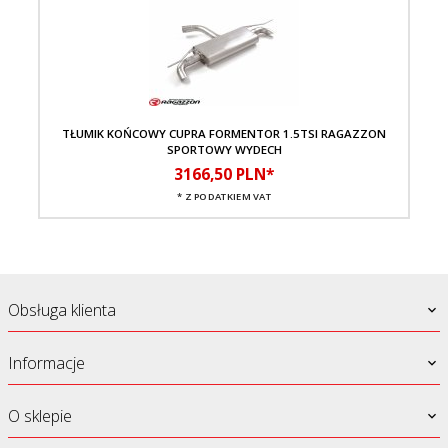
TŁUMIK KOŃCOWY CUPRA FORMENTOR 1.5TSI RAGAZZON
KA
SPORTOWY WYDECH
3166,
50
PLN*
* Z PODATKIEM VAT
Obsługa klienta
Informacje
O sklepie