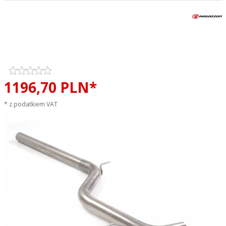
Tłumik środkowy przelotowy
Cupra Formentor 1.5TSI
RAGAZZON sportowy wydech
1196,
70
PLN*
* z podatkiem VAT