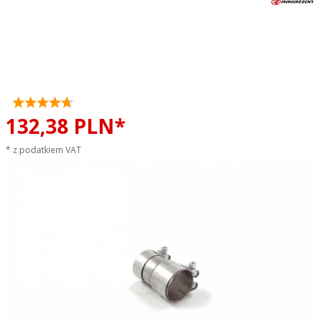
Adapter do montażu tłumika
środkowego Cupra Leon 2.0TSI
180kW RAGAZZON sportowy
wydech
132,
38
PLN*
* z podatkiem VAT