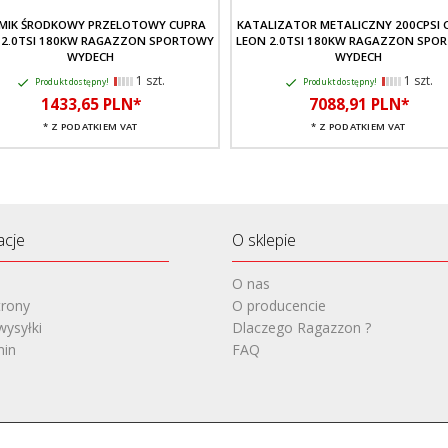
MIK ŚRODKOWY PRZELOTOWY CUPRA
KATALIZATOR METALICZNY 200CPSI 
 2.0TSI 180KW RAGAZZON SPORTOWY
LEON 2.0TSI 180KW RAGAZZON SPO
WYDECH
WYDECH
1 szt.
1 szt.
Produkt dostępny!
Produkt dostępny!
1433,
65
PLN*
7088,
91
PLN*
* Z PODATKIEM VAT
* Z PODATKIEM VAT
acje
O sklepie
O nas
rony
O producencie
wysyłki
Dlaczego Ragazzon ?
min
FAQ