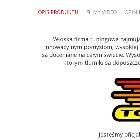
OPIS PRODUKTU
FILMY VIDEO
OPINI
Włoska firma tuningowa zajmują
innowacyjnym pomysłom, wysokiej j
są doceniane na całym świecie. Wys
którym tłumiki są dopuszczon
Jesteśmy oficj