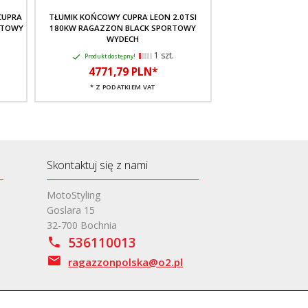
CUPRA
TŁUMIK KOŃCOWY CUPRA LEON 2.0TSI
TŁUMIK KOŃCOWY C
RTOWY
180KW RAGAZZON BLACK SPORTOWY
180KW RAGAZZON
WYDECH
WYD
1 szt.
Produkt dostępny!
Produkt dostę
4771,
79
PLN*
4285,
0
* Z PODATKIEM VAT
* Z PODA
Skontaktuj się z nami
MotoStyling
Goslara 15
32-700 Bochnia
536110013
ragazzonpolska@o2.pl