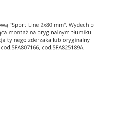
ową "Sport Line 2x80 mm". Wydech o
jąca montaż na oryginalnym tłumiku
a tylnego zderzaka lub oryginalny
 cod.5FA807166, cod.5FA825189A.