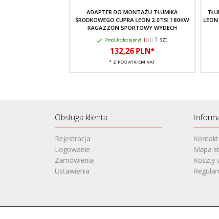
ADAPTER DO MONTAŻU TŁUMIKA
TŁU
ŚRODKOWEGO CUPRA LEON 2.0TSI 180KW
LEON
RAGAZZON SPORTOWY WYDECH
1 szt.
Produkt dostępny!
132,
26
PLN*
* Z PODATKIEM VAT
Obsługa klienta
Inform
Rejestracja
Kontakt
Logowanie
Mapa st
Zamówienia
Koszty 
Ustawienia
Regula