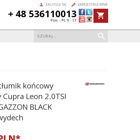
ZALOGUJ SIĘ
ZAREJESTRUJ MNIE
+ 48 536110013
Pon. - Pt. 9 - 17
tłumik końcowy
 Cupra Leon 2.0TSI
GAZZON BLACK
wydech
PLN*