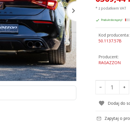
* z podatkiem VAT
Produkt dostępny!
Kod producenta:
50.1137.57B
Producent:
RAGAZZON
Dodaj do s
Zapytaj o pr