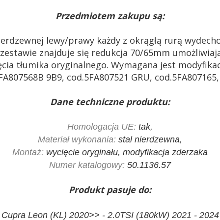
Przedmiotem zakupu są:
nierdzewnej lewy/prawy każdy z okrągłą rurą wydech
zestawie znajduje się redukcja 70/65mm umożliwia
a tłumika oryginalnego. Wymagana jest modyfikacj
FA807568B 9B9, cod.5FA807521 GRU, cod.5FA807165,
Dane techniczne produktu:
Homologacja UE:
tak,
Materiał wykonania:
stal nierdzewna,
Montaż:
wycięcie oryginału, modyfikacja zderzaka
Numer katalogowy:
50.1136.57
Produkt pasuje do:
Cupra Leon (KL) 2020>> - 2.0TSI (180kW) 2021 - 2024