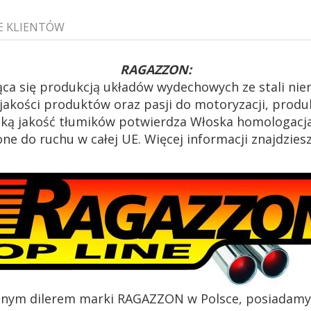
E KLIENTÓW
RAGAZZON:
ca się produkcją układów wydechowych ze stali ni
akości produktów oraz pasji do motoryzacji, produk
oką jakość tłumików potwierdza Włoska homologacja
e do ruchu w całej UE. Więcej informacji znajdzies
alnym dilerem marki RAGAZZON w Polsce, posiadamy c