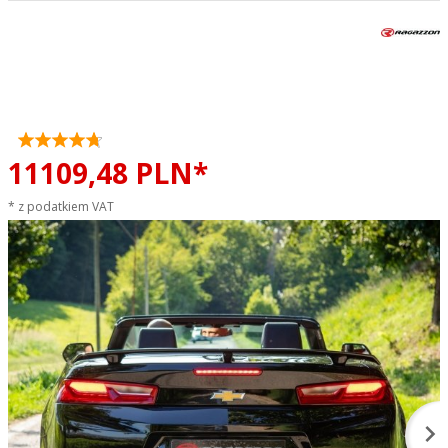
Tłumik końcowy z zaworem
Chevrolet Camaro 2.0T
RAGAZZON sportowy wydech
11109,
48
PLN*
* z podatkiem VAT