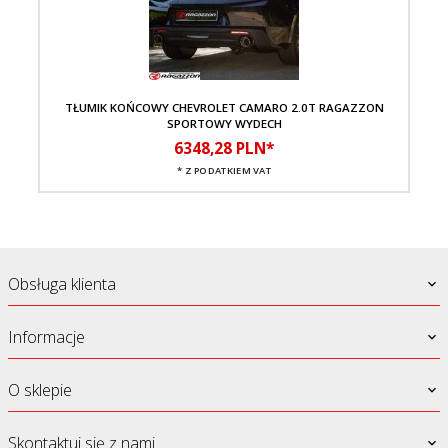
TŁUMIK KOŃCOWY CHEVROLET CAMARO 2.0T RAGAZZON
A
SPORTOWY WYDECH
6348,
28
PLN*
* Z PODATKIEM VAT
Obsługa klienta
Informacje
O sklepie
Skontaktuj się z nami