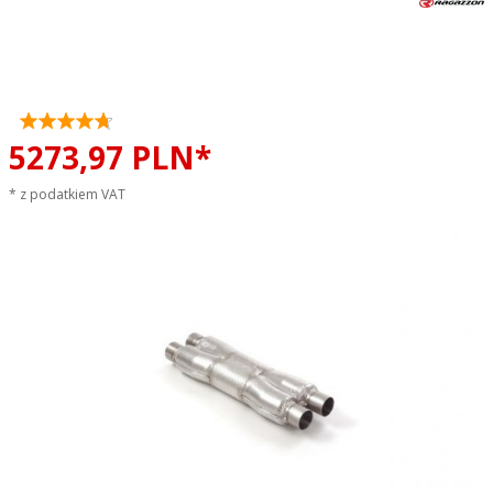
X-pipe Ferrari FF 6.3 V12
(486kW) 2011 - 2016
RAGAZZON sportowy wydech
5273,
97
PLN*
* z podatkiem VAT