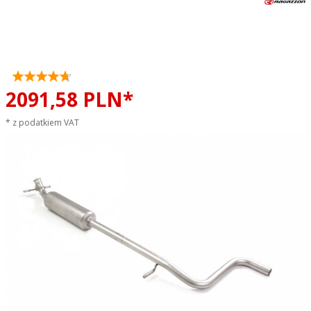
Tłumik środkowy Alfa Romeo
Junior 1.2 Hybrid RAGAZZON
sportowy wydech
2091,
58
PLN*
* z podatkiem VAT