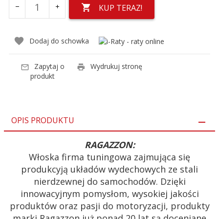
KUP TERAZ!
Dodaj do schowka
Zapytaj o
Wydrukuj stronę
produkt
OPIS PRODUKTU
RAGAZZON:
Włoska firma tuningowa zajmująca się
produkcyją układów wydechowych ze stali
nierdzewnej do samochodów. Dzięki
innowacyjnym pomysłom, wysokiej jakości
produktów oraz pasji do motoryzacji, produkty
marki Ragazzon już ponad 20 lat są doceniane