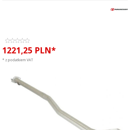
Tłumik środkowy przelotowy
RAGAZZON EVO LINE sportowy
wydech
1221,
25
PLN*
* z podatkiem VAT