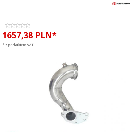
Downpipe przelot RAGAZZON
EVO LINE sportowy wydech
1657,
38
PLN*
* z podatkiem VAT