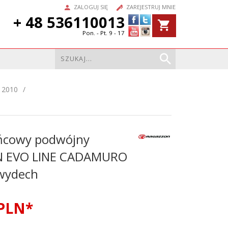
ZALOGUJ SIĘ
ZAREJESTRUJ MNIE
+ 48 536110013
Pon. - Pt. 9 - 17
 2010
ńcowy podwójny
 EVO LINE CADAMURO
wydech
PLN*