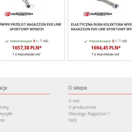
NPIPE PRZELOT RAGAZZON EVO LINE
ELASTYCZNA RURA KOLEKTORA WYD
SPORTOWY WYDECH
RAGAZZON EVO LINE SPORTOWY WY
1 szt.
1 szt.
Produkt dostępny!
Produkt dostępny!
1657,
38
PLN*
1694,
45
PLN*
* Z PODATKIEM VAT
* Z PODATKIEM VAT
acje
O sklepie
O nas
rony
O producencie
wysyłki
Dlaczego Ragazzon ?
min
FAQ