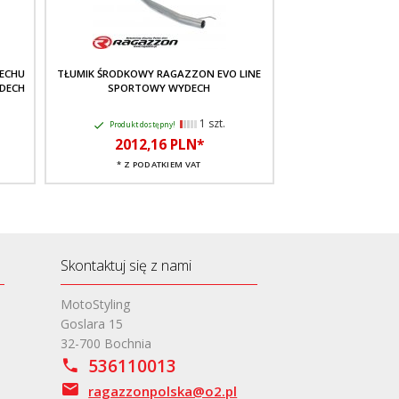
ECHU
TŁUMIK ŚRODKOWY RAGAZZON EVO LINE
SPORTOWY WYDEC
DECH
SPORTOWY WYDECH
METALICZNY RAG
SPORTOW
1 szt.
Produkt dostępny!
Produkt dostę
2012,
16
PLN*
6301,
2
* Z PODATKIEM VAT
* Z PODA
Skontaktuj się z nami
MotoStyling
Goslara 15
32-700 Bochnia
536110013
ragazzonpolska@o2.pl