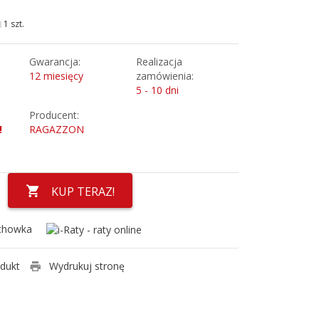
1 szt.
Gwarancja:
Realizacja
12 miesięcy
zamówienia:
5 - 10 dni
Producent:
!
RAGAZZON
KUP TERAZ!
chowka
odukt
Wydrukuj stronę