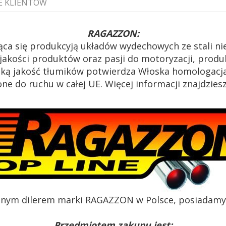
E KLIENTÓW
RAGAZZON:
ąca się produkcyją układów wydechowych ze stali n
akości produktów oraz pasji do motoryzacji, produk
oką jakość tłumików potwierdza Włoska homologacja
e do ruchu w całej UE. Więcej informacji znajdzies
alnym dilerem marki RAGAZZON w Polsce, posiadamy c
Przedmiotem zakupu jest: