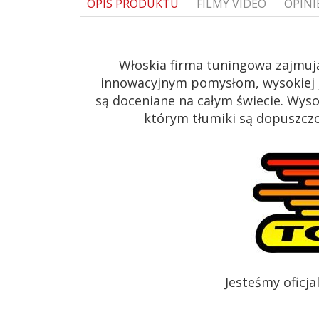
OPIS PRODUKTU
FILMY VIDEO
OPINI
Włoskia firma tuningowa zajmuj
innowacyjnym pomysłom, wysokiej j
są doceniane na całym świecie. Wys
którym tłumiki są dopuszczon
Jesteśmy oficj