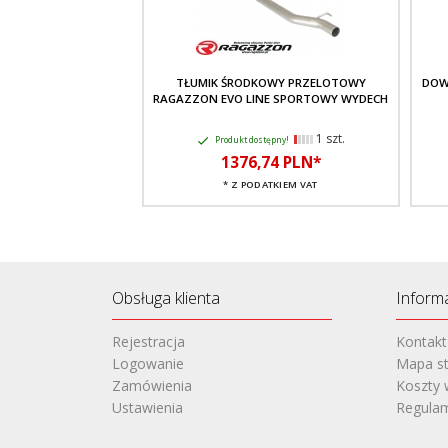
TŁUMIK ŚRODKOWY PRZELOTOWY
DOW
RAGAZZON EVO LINE SPORTOWY WYDECH
1 szt.
Produkt dostępny!
1376,
74
PLN*
* Z PODATKIEM VAT
Obsługa klienta
Inform
Rejestracja
Kontakt
Logowanie
Mapa st
Zamówienia
Koszty 
Ustawienia
Regula