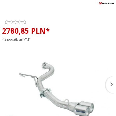
Tłumik końcowy RAGAZZON
EVO ONE LINE sportowy wydech
2780,
85
PLN*
* z podatkiem VAT