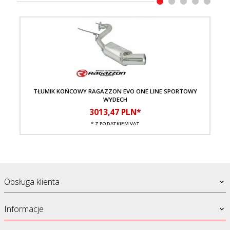
TŁUMIK KOŃCOWY RAGAZZON EVO ONE LINE SPORTOWY
T
WYDECH
3013,
47
PLN*
* Z PODATKIEM VAT
Obsługa klienta
Informacje