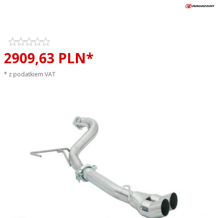
Tłumik końcowy RAGAZZON
EVO ONE LINE sportowy wydech
2909,
63
PLN*
* z podatkiem VAT