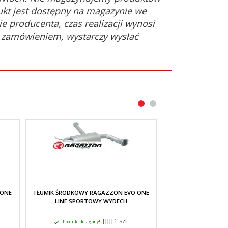
ukt jest dostępny na magazynie we
e producenta, czas realizacji wynosi
d zamówieniem, wystarczy wysłać
 ONE
TŁUMIK ŚRODKOWY RAGAZZON EVO ONE
TŁUMIK ŚRODKO
LINE SPORTOWY WYDECH
RAGAZZON EVO ON
WYD
1 szt.
Produkt dostępny!
Produkt dostę