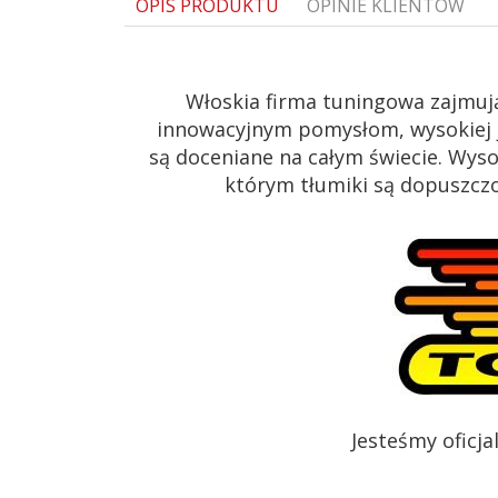
OPIS PRODUKTU
OPINIE KLIENTÓW
Włoskia firma tuningowa zajmuj
innowacyjnym pomysłom, wysokiej j
są doceniane na całym świecie. Wys
którym tłumiki są dopuszczon
Jesteśmy oficj