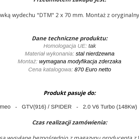
ówką wydechu "DTM" 2 x 70 mm. Montaż z oryginal
Dane techniczne produktu:
Homologacja UE:
tak
Materiał wykonania:
stal nierdzewna
Montaż:
wymagana modyfikacja zderzaka
Cena katalogowa:
870
Euro netto
Produkt pasuje do:
omeo - GTV(916) / SPIDER - 2.0 V6 Turbo (148Kw)
Czas realizacji zamówienia:
są wysyłane bezpośrednio z magazynu producenta z