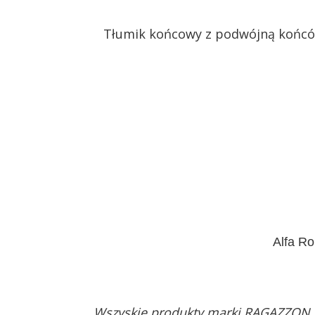
Tłumik końcowy z podwójną końc
Alfa R
Wszyskie produkty marki RAGAZZON 