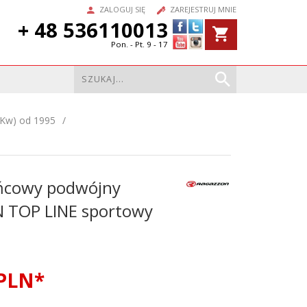
ZALOGUJ SIĘ
ZAREJESTRUJ MNIE
+ 48 536110013
Pon. - Pt. 9 - 17
8Kw) od 1995
ńcowy podwójny
TOP LINE sportowy
PLN*