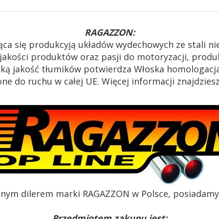
RAGAZZON:
ąca się produkcyją układów wydechowych ze stali n
akości produktów oraz pasji do motoryzacji, produk
oką jakość tłumików potwierdza Włoska homologacja
e do ruchu w całej UE. Więcej informacji znajdzies
alnym dilerem marki RAGAZZON w Polsce, posiadamy c
Przedmiotem zakupu jest: