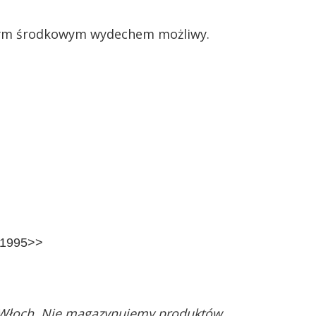
nym środkowym wydechem możliwy.
 1995>>
 Włoch. Nie magazynujemy produktów