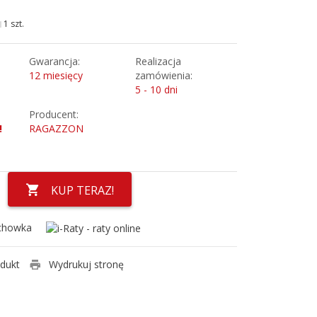
1 szt.
Gwarancja:
Realizacja
12 miesięcy
zamówienia:
5 - 10 dni
Producent:
!
RAGAZZON
KUP TERAZ!
chowka
odukt
Wydrukuj stronę