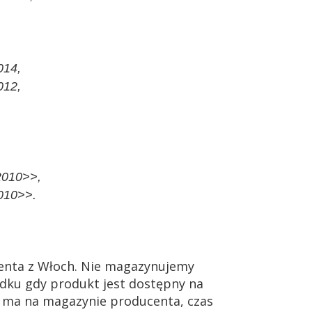
014,
012,
,
2010>>,
010>>.
enta z Włoch. Nie magazynujemy
dku gdy produkt jest dostępny na
ie ma na magazynie producenta, czas