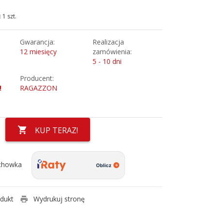
1 szt.
Gwarancja:
Realizacja
12 miesięcy
zamówienia:
5 - 10 dni
Producent:
!
RAGAZZON
KUP TERAZ!
chowka
odukt
Wydrukuj stronę