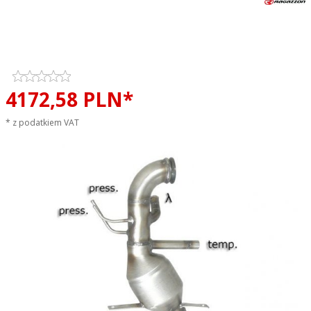
Katalizator / filtr DPF cząsteczek
stałych RAGAZZON EVO LINE
sportowy wydech
4172,
58
PLN*
* z podatkiem VAT