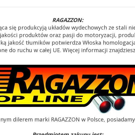
RAGAZZON:
ąca się produkcyją układów wydechowych ze stali n
akości produktów oraz pasji do motoryzacji, produk
oką jakość tłumików potwierdza Włoska homologacja
e do ruchu w całej UE. Więcej informacji znajdzies
alnym dilerem marki RAGAZZON w Polsce, posiadamy c
Przedmiotem zakupu jest: