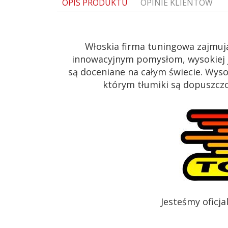
OPIS PRODUKTU
OPINIE KLIENTÓW
Włoskia firma tuningowa zajmuj
innowacyjnym pomysłom, wysokiej j
są doceniane na całym świecie. Wys
którym tłumiki są dopuszczon
Jesteśmy oficj