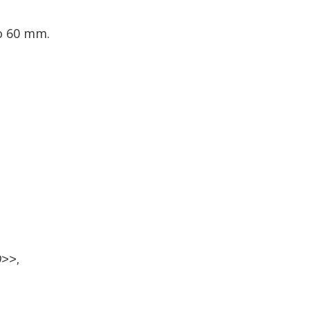
do 60 mm.
0>>,