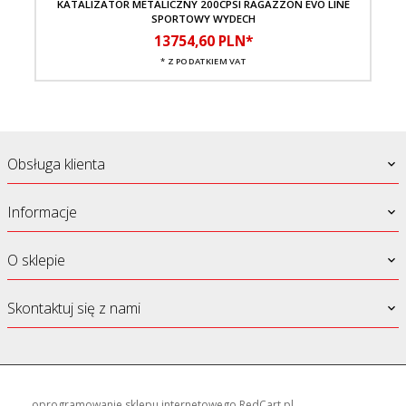
KATALIZATOR METALICZNY 200CPSI RAGAZZON EVO LINE
DO
SPORTOWY WYDECH
13754,
60
PLN*
* Z PODATKIEM VAT
Obsługa klienta
Informacje
O sklepie
Skontaktuj się z nami
oprogramowanie sklepu internetowego
RedCart.pl