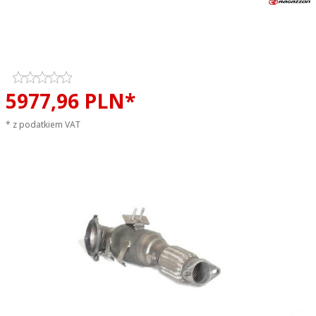
Downpipe kit + katalizator
metaliczny RAGAZZON EVO LINE
sportowy wydech
5977,
96
PLN*
* z podatkiem VAT