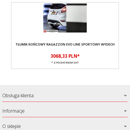
TŁUMIK KOŃCOWY RAGAZZON EVO LINE SPORTOWY WYDECH
D
3068,
33
PLN*
* Z PODATKIEM VAT
Obsługa klienta
Informacje
O sklepie