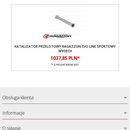
KATALIZATOR PRZELOTOWY RAGAZZON EVO LINE SPORTOWY
D
WYDECH
1037,
85
PLN*
* Z PODATKIEM VAT
Obsługa klienta
Informacje
O sklepie