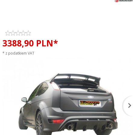
Tłumik końcowy podwójny
RAGAZZON EVO LINE sportowy
wydech
3388,
90
PLN*
* z podatkiem VAT