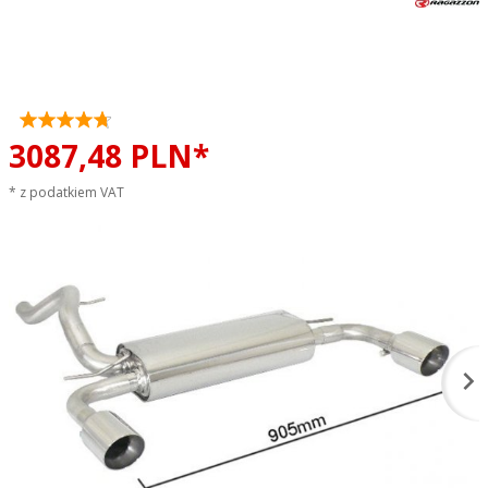
Tłumik końcowy podwójny
RAGAZZON TOP LINE sportowy
wydech
3087,
48
PLN*
* z podatkiem VAT