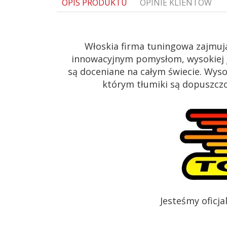
OPIS PRODUKTU
OPINIE KLIENTÓW
Włoskia firma tuningowa zajmuj
innowacyjnym pomysłom, wysokiej j
są doceniane na całym świecie. Wys
którym tłumiki są dopuszczon
Jesteśmy oficj