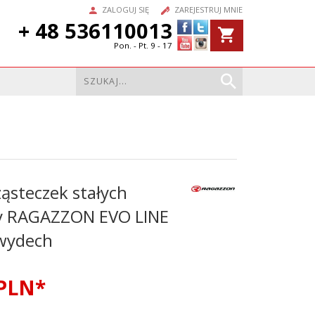
ZALOGUJ SIĘ
ZAREJESTRUJ MNIE
+ 48 536110013
Pon. - Pt. 9 - 17
ząsteczek stałych
y RAGAZZON EVO LINE
wydech
PLN*