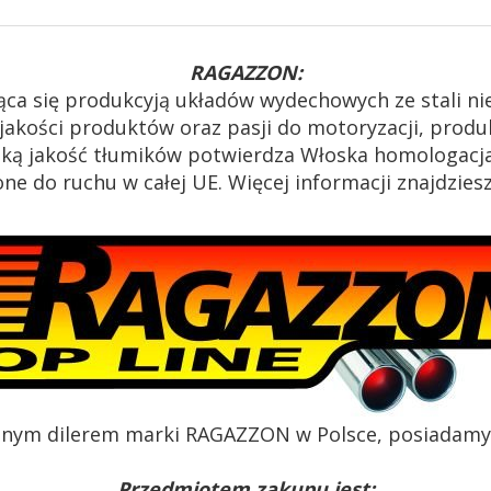
RAGAZZON:
ąca się produkcyją układów wydechowych ze stali n
akości produktów oraz pasji do motoryzacji, produk
oką jakość tłumików potwierdza Włoska homologacja
e do ruchu w całej UE. Więcej informacji znajdzies
alnym dilerem marki RAGAZZON w Polsce, posiadamy c
Przedmiotem zakupu jest: