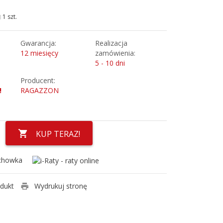
1 szt.
Gwarancja:
Realizacja
12 miesięcy
zamówienia:
5 - 10 dni
Producent:
!
RAGAZZON
KUP TERAZ!
chowka
odukt
Wydrukuj stronę