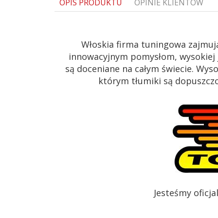
OPIS PRODUKTU
OPINIE KLIENTÓW
Włoskia firma tuningowa zajmuj
innowacyjnym pomysłom, wysokiej j
są doceniane na całym świecie. Wys
którym tłumiki są dopuszczon
Jesteśmy oficj