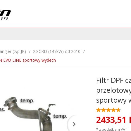
ngler (typ JK)
2.8CRD (147kW) od 2010
ON EVO LINE sportowy wydech
Filtr DPF c
przelotow
sportowy 
2433,
51
* z podatkiem VAT