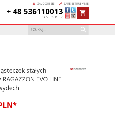
ZALOGUJ SIĘ
ZAREJESTRUJ MNIE
+ 48 536110013
Pon. - Pt. 9 - 17
ząsteczek stałych
y RAGAZZON EVO LINE
wydech
PLN*