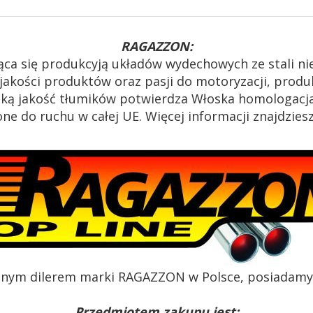
RAGAZZON:
ąca się produkcyją układów wydechowych ze stali n
akości produktów oraz pasji do motoryzacji, produk
oką jakość tłumików potwierdza Włoska homologacja
e do ruchu w całej UE. Więcej informacji znajdzies
alnym dilerem marki RAGAZZON w Polsce, posiadamy c
Przedmiotem zakupu jest: