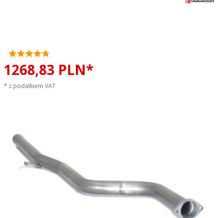
Tłumik środkowy przelotowy
RAGAZZON EVO LINE sportowy
wydech
1268,
83
PLN*
* z podatkiem VAT