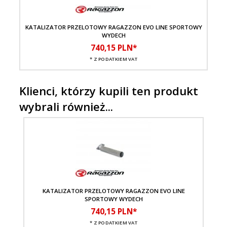
KATALIZATOR PRZELOTOWY RAGAZZON EVO LINE SPORTOWY
TŁ
WYDECH
740,
15
PLN*
* Z PODATKIEM VAT
Klienci, którzy kupili ten produkt
wybrali również...
KATALIZATOR PRZELOTOWY RAGAZZON EVO LINE
SPORTOWY WYDECH
740,
15
PLN*
* Z PODATKIEM VAT