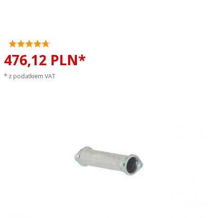
RAGAZZON EVO LINE sportowy
wydech
476,
12
PLN*
* z podatkiem VAT