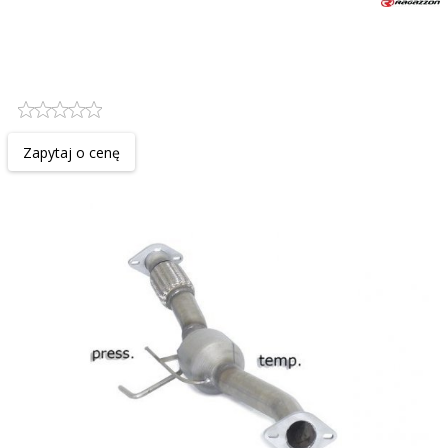
Katalizator / filtr DPF cząsteczek
stałych RAGAZZON EVO LINE
sportowy wydech
Zapytaj o cenę